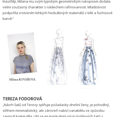
klasičtěji, Milana mu svým typickým geometrickým rukopisem dodala
velmi současný charakter s nádechem rafinovanosti. Mladistvost
podpořila vrstvením lehkých hedvábných materiálů v bílé a fuchsiové
barvě.“
TEREZA FODOROVÁ
„Návrh šatů od Terezy splňuje požadavky dnešní ženy, je pohodlný,
střihem minimalistický, ale zároveň nabízí variabilitu ve způsobu
zavinutí kolem těla. Líbí se mi maskulinní výraz košilových šatů s