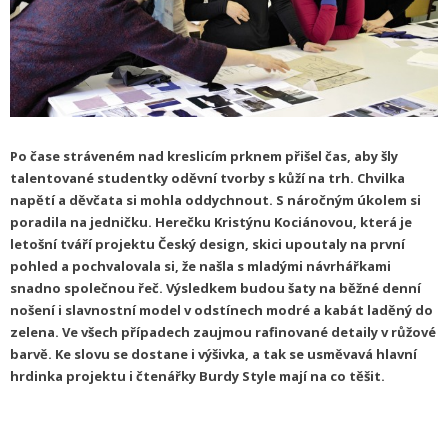
Po čase stráveném nad kreslicím prknem přišel čas, aby šly
talentované studentky oděvní tvorby s kůží na trh. Chvilka
napětí a děvčata si mohla oddychnout. S náročným úkolem si
poradila na jedničku. Herečku Kristýnu Kociánovou, která je
letošní tváří projektu Český design, skici upoutaly na první
pohled a pochvalovala si, že našla s mladými návrhářkami
snadno společnou řeč. Výsledkem budou šaty na běžné denní
nošení i slavnostní model v odstínech modré a kabát laděný do
zelena. Ve všech případech zaujmou rafinované detaily v růžové
barvě. Ke slovu se dostane i výšivka, a tak se usměvavá hlavní
hrdinka projektu i čtenářky Burdy Style mají na co těšit.