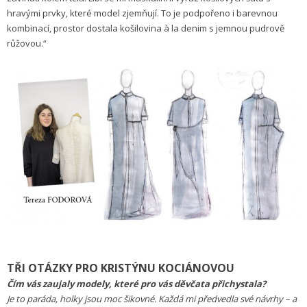
hravými prvky, které model zjemňují. To je podpořeno i barevnou
kombinací, prostor dostala košilovina à la denim s jemnou pudrově
růžovou.“
TŘI OTÁZKY PRO KRISTÝNU KOCIÁNOVOU
Čím vás zaujaly modely, které pro vás děvčata přichystala?
Je to paráda, holky jsou moc šikovné. Každá mi předvedla své návrhy – a