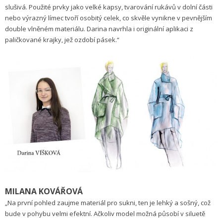
slušivá. Použité prvky jako velké kapsy, tvarování rukávů v dolní části
nebo výrazný límec tvoří osobitý celek, co skvěle vynikne v pevnějším
double vlněném materiálu. Darina navrhla i originální aplikaci z
paličkované krajky, jež ozdobí pásek.“
MILANA KOVÁŘOVÁ
„Na první pohled zaujme materiál pro sukni, ten je lehký a sošný, což
bude v pohybu velmi efektní. Ačkoliv model možná působí v siluetě