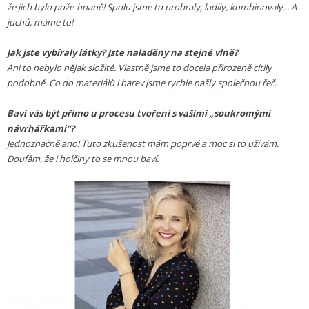
že jich bylo pože-hnaně! Spolu jsme to probraly, ladily, kombinovaly... A
juchů, máme to!
Jak jste vybíraly látky? Jste naladěny na stejné vlně?
Ani to nebylo nějak složité. Vlastně jsme to docela přirozeně cítily
podobně. Co do materiálů i barev jsme rychle našly společnou řeč.
Baví vás být přímo u procesu tvoření s vašimi „soukromými
návrhářkami“?
Jednoznačně ano! Tuto zkušenost mám poprvé a moc si to užívám.
Doufám, že i holčiny to se mnou baví.