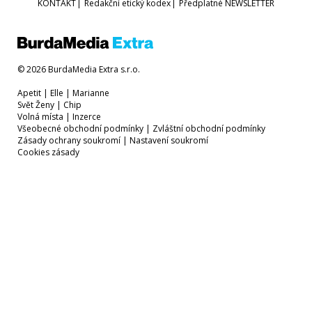
KONTAKT
|
Redakční etický kodex
|
Předplatné
NEWSLETTER
© 2026 BurdaMedia Extra s.r.o.
Apetit
|
Elle
|
Marianne
Svět Ženy
|
Chip
Volná místa
|
Inzerce
Všeobecné obchodní podmínky
|
Zvláštní obchodní podmínky
Zásady ochrany soukromí
|
Nastavení soukromí
Cookies zásady