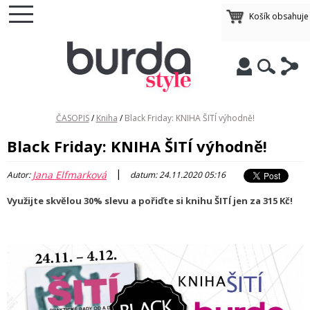
Košík obsahuj
ČASOPIS
/
Kniha
/
Black Friday: KNIHA ŠITÍ výhodně!
Black Friday: KNIHA ŠITÍ výhodně!
|
Jana Elfmarková
Autor:
datum: 24.11.2020 05:16
Využijte skvělou 30% slevu a pořiďte si knihu ŠITÍ jen za 315 Kč!