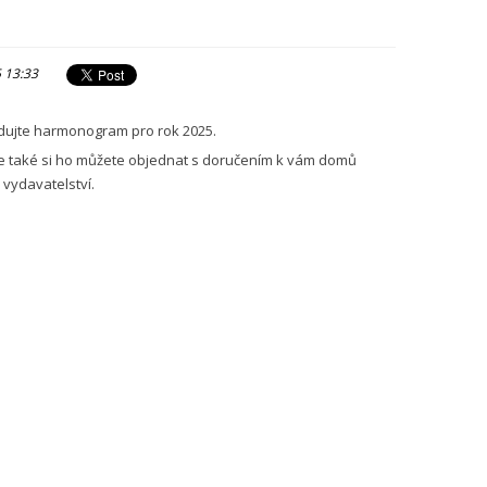
5 13:33
edujte harmonogram pro rok 2025.
le také si ho můžete objednat s doručením k vám domů
 vydavatelství.