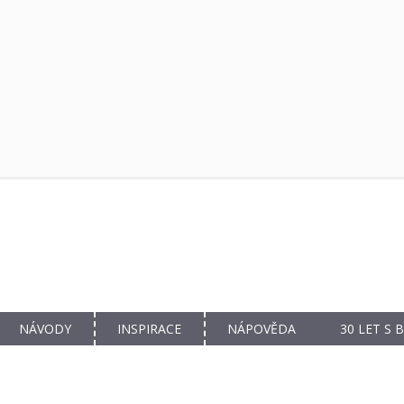
NÁVODY
INSPIRACE
NÁPOVĚDA
30 LET S