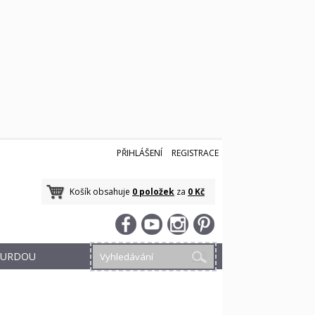
PŘIHLÁŠENÍ
REGISTRACE
Košík obsahuje
0 položek
za
0 Kč
 BURDOU