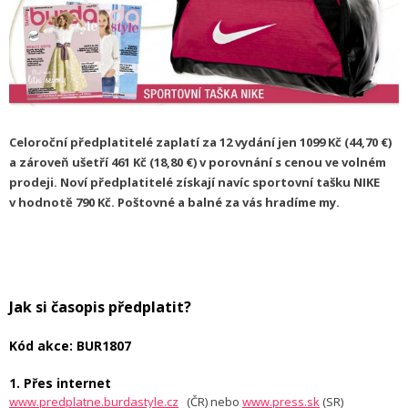
Celoroční předplatitelé zaplatí za 12 vydání jen 1099 Kč (44,70 €)
a zároveň ušetří 461 Kč (18,80 €) v porovnání s cenou ve volném
prodeji. Noví předplatitelé získají navíc sportovní tašku NIKE
v hodnotě 790 Kč. Poštovné a balné za vás hradíme my.
Jak si časopis předplatit?
Kód akce: BUR1807
1. Přes internet
www.predplatne.burdastyle.cz
(ČR) nebo
www.press.sk
(SR)