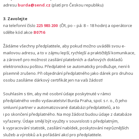
adresu
burda@send.cz
(platí pro Českou republiku)
3. Zavolejte
na telefonní číslo
225 985 200
(ČR, po – pá: 8 – 18 hodin) a operátorce
sdělte kód akce
B0716
Žádáme všechny předplatitele, aby pokud možno uváděli svou e-
mailovou adresu, a to v zájmu lepší, rychlejší a praktičtější komunikace,
a zároveň pro možnost zasílání platebních a daňových dokladů
elektronickou poštou. Předplatné se automaticky prodlužuje, není-li
písemně zrušeno. Při objednání předplatného jako dárek pro druhou
osobu zasíláme dárkový certifikát jen na vaši žádost!
Souhlasím s tím, aby mé osobní údaje poskytnuté v rámci
předplatného vedlo vydavatelství Burda Praha, spol. s r. o., či jeho
smluvní partner v automatizované databázi předplatitelů, a to
i po skončení předplatného. Na moji žádost budou údaje z databáze
vyřazeny. Údaje smějí být využity v souvislosti s předplatným,
k vypracování statistik, zasílání nabídek, poskytování nejrůznějších
služeb a výrobků a k pořádání akcí pro předplatitele.