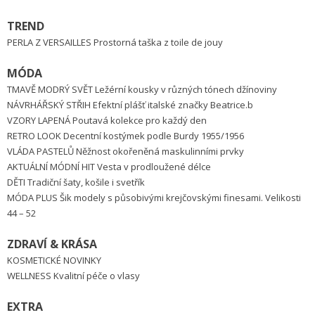
TREND
PERLA Z VERSAILLES Prostorná taška z toile de jouy
MÓDA
TMAVĚ MODRÝ SVĚT Ležérní kousky v různých tónech džínoviny
NÁVRHÁŘSKÝ STŘIH Efektní plášť italské značky Beatrice.b
VZORY LAPENÁ Poutavá kolekce pro každý den
RETRO LOOK Decentní kostýmek podle Burdy 1955/1956
VLÁDA PASTELŮ Něžnost okořeněná maskulinními prvky
AKTUÁLNÍ MÓDNÍ HIT Vesta v prodloužené délce
DĚTI Tradiční šaty, košile i svetřík
MÓDA PLUS Šik modely s působivými krejčovskými finesami. Velikosti
44 – 52
ZDRAVÍ & KRÁSA
KOSMETICKÉ NOVINKY
WELLNESS Kvalitní péče o vlasy
EXTRA