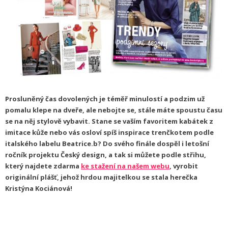
Prosluněný čas dovolených je
téměř
minulostí a podzim už
pomalu klepe na dveře,
ale nebojte se, stále máte spoustu času
se na něj stylově vybavit. Stane se vaším favoritem kabátek z
imitace kůže nebo vás osloví spíš inspirace trenčkotem podle
italského labelu Beatrice.b? Do svého finále dospěl i letošní
ročník projektu Český design, a tak si můžete podle střihu,
který najdete zdarma
ke stažení na našem webu
, vyrobit
originální pláš
ť
, jehož hrdou majitelkou se stala herečka
Kristýna Kociánová!