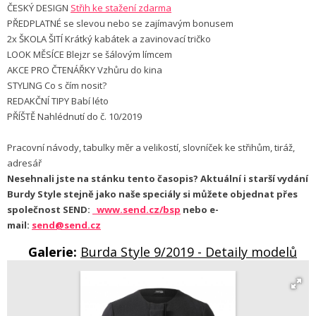
ČESKÝ DESIGN
Střih ke stažení zdarma
PŘEDPLATNÉ se slevou nebo se zajímavým bonusem
2x ŠKOLA ŠITÍ Krátký kabátek a zavinovací tričko
LOOK MĚSÍCE Blejzr se šálovým límcem
AKCE PRO ČTENÁŘKY Vzhůru do kina
STYLING Co s čím nosit?
REDAKČNÍ TIPY Babí léto
PŘÍŠTĚ Nahlédnutí do č. 10/2019
Pracovní návody, tabulky měr a velikostí, slovníček ke střihům, tiráž,
adresář
Nesehnali jste na stánku tento časopis? Aktuální i starší vydání
Burdy Style stejně jako naše speciály si můžete objednat přes
společnost SEND:
www.send.cz/bsp
nebo e-
mail:
send@send.cz
Galerie:
Burda Style 9/2019 - Detaily modelů