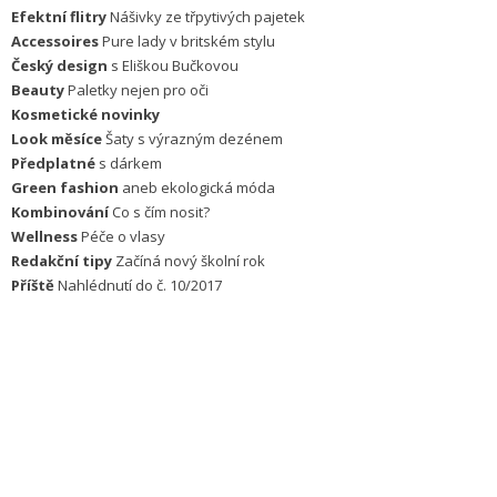
Efektní flitry
Nášivky ze třpytivých pajetek
Accessoires
Pure lady v britském stylu
Český design
s Eliškou Bučkovou
Beauty
Paletky nejen pro oči
Kosmetické novinky
Look měsíce
Šaty s výrazným dezénem
Předplatné
s dárkem
Green fashion
aneb ekologická móda
Kombinování
Co s čím nosit?
Wellness
Péče o vlasy
Redakční tipy
Začíná nový školní rok
Příště
Nahlédnutí do č. 10/2017