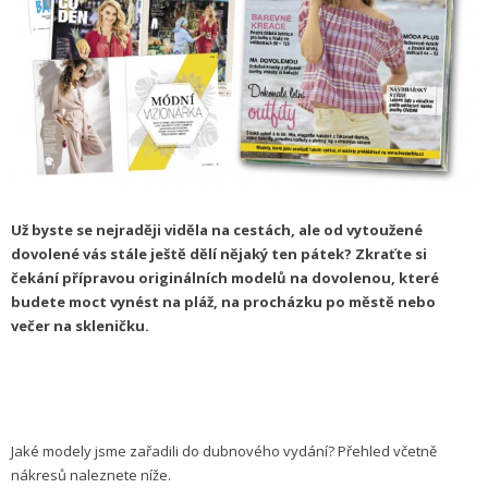
Už byste se nejraději viděla na cestách, ale od vytoužené
dovolené vás stále ještě dělí nějaký ten pátek? Zkraťte si
čekání přípravou originálních modelů na dovolenou, které
budete moct vynést na pláž, na procházku po městě nebo
večer na skleničku.
Jaké modely jsme zařadili do dubnového vydání? Přehled včetně
nákresů naleznete níže.