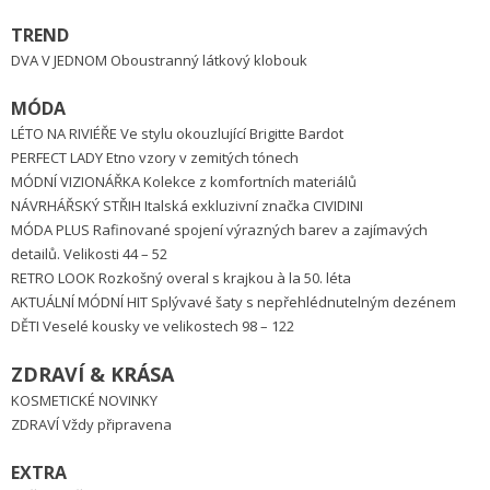
TREND
DVA V JEDNOM Oboustranný látkový klobouk
MÓDA
LÉTO NA RIVIÉŘE Ve stylu okouzlující Brigitte Bardot
PERFECT LADY Etno vzory v zemitých tónech
MÓDNÍ VIZIONÁŘKA Kolekce z komfortních materiálů
NÁVRHÁŘSKÝ STŘIH Italská exkluzivní značka CIVIDINI
MÓDA PLUS Rafinované spojení výrazných barev a zajímavých
detailů. Velikosti 44 – 52
RETRO LOOK Rozkošný overal s krajkou à la 50. léta
AKTUÁLNÍ MÓDNÍ HIT Splývavé šaty s nepřehlédnutelným dezénem
DĚTI Veselé kousky ve velikostech 98 – 122
ZDRAVÍ & KRÁSA
KOSMETICKÉ NOVINKY
ZDRAVÍ Vždy připravena
EXTRA