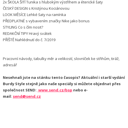
2x ŠKOLA ŠITÍ Tunika s hlubokým výstřihem a éterické šaty
ČESKÝ DESIGN s Kristýnou Kociánovou
LOOK MĚSÍCE Lehké šaty na ramínka
PŘEDPLATNÉ s vybavením značky Nike jako bonus
STYLING Co s čím nosit?
REDAKČNÍ TIPY Hravý svátek
PŘÍŠTĚ Nahlédnutí do č. 7/2019
Pracovní návody, tabulky měr a velikostí, slovníček ke střihům, tiráž,
adresář
Nesehnali jste na stánku tento časopis? Aktuální i starší vydání
Burdy Style stejně jako naše speciály si můžete objednat přes
společnost SEND:
www.send.cz/bsp
nebo e-
mail:
send@send.cz