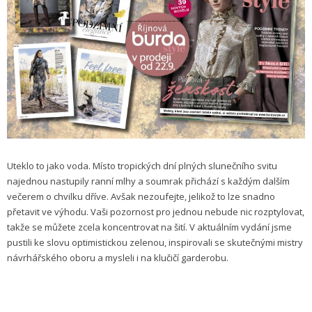
Uteklo to jako voda. Místo tropických dní plných slunečního svitu
najednou nastupily ranní mlhy a soumrak přichází s každým dalším
večerem o chvilku dříve. Avšak nezoufejte, jelikož to lze snadno
přetavit ve výhodu. Vaši pozornost pro jednou nebude nic rozptylovat,
takže se můžete zcela koncentrovat na šití. V aktuálním vydání jsme
pustili ke slovu optimistickou zelenou, inspirovali se skutečnými mistry
návrhářského oboru a mysleli i na klučičí garderobu.