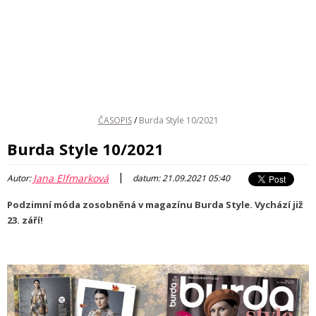
ČASOPIS
/
Burda Style 10/2021
Burda Style 10/2021
|
Jana Elfmarková
Autor:
datum: 21.09.2021 05:40
Podzimní móda zosobněná v magazínu Burda Style. Vychází již
23. září!