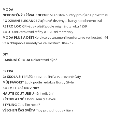
MÓDA
NEKONEČNÝ PŘÍVAL ENERGIE
Mladistvé outfity pro různé příležitosti
PODZIMNÍ ELEGANCE
Zajímavé dezény a barvy spadaného listí
RETRO LOOK
Plyšový plášť podle originálu z roku 1959
COUTURE
Atraktivní střihy a luxusní materiály
MÓDA PLUS A DĚTI
Kolekce ve znamení komfortu ve velikostech 44 –
52 a chlapecké modely ve velikostech 104 – 128
DIY
PARÁDNÍ ÚRODA
Dekorativní dýně
EXTRA
2x ŠKOLA ŠITÍ
Plášť s rovnou linií a vzorované šaty
MŮJ FAVORIT
Look podle redakce Burdy Style
KOSMETICKÉ NOVINKY
HAUTE COUTURE
Umění odívání
PŘEDPLATNÉ
s bonusem či slevou
STYLING
Co s čím nosit?
VŠECHEN ČAS SVĚTA
Tipy pro pohodový říjen