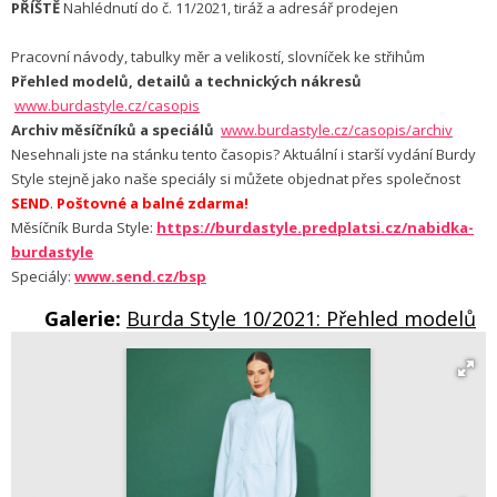
PŘÍŠTĚ
Nahlédnutí do č. 11/2021, tiráž a adresář prodejen
Pracovní návody, tabulky měr a velikostí, slovníček ke střihům
Přehled modelů, detailů a technických nákresů
www.burdastyle.cz/casopis
Archiv měsíčníků a speciálů
www.burdastyle.cz/casopis/archiv
Nesehnali jste na stánku tento časopis? Aktuální i starší vydání Burdy
Style stejně jako naše speciály si můžete objednat přes společnost
SEND
.
Poštovné a balné zdarma!
Měsíčník Burda Style:
https://burdastyle.predplatsi.cz/nabidka-
burdastyle
Speciály:
www.send.cz/bsp
Galerie:
Burda Style 10/2021: Přehled modelů