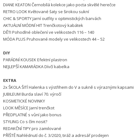
DIANE KEATON Černobílá kolekce jako pocta skvělé herečce
RETRO LOOK Květované šaty se širokou sukní
CHIC & SPORTY Jarní outfity v optimistických barvách
AKTUÁLNÍ MÓDNÍ HIT Trenčkotový kabátek
DĚTI Pohodlné oblečení ve velikostech 116 – 140
MÓDA PLUS Pruhované modely ve velikostech 44 – 52
DIY
PARÁDNÍ KOUSEK Efektní plastron
NEJLEPŠÍ KAMARÁDKA Dívčí kabelka
EXTRA
2x ŠKOLA ŠITÍ Halenka s výstřihem do V a sukně s výraznými kapsami
JUBILEUM Burda slaví 70. výročí
KOSMETICKÉ NOVINKY
LOOK MĚSÍCE Jarní trenčkot
PŘEDPLATNÉ s vůní jako bonus
STYLING Co s čím nosit?
REDAKČNÍ TIPY pro zamilované
PŘÍŠTĚ Nahlédnutí do č. 3/2020, tiráž a adresář prodejen