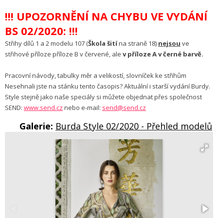
!!! UPOZORNĚNÍ NA CHYBU VE VYDÁNÍ
BS 02/2020: !!!
Střihy dílů 1 a 2 modelu 107 (
Škola šití
na straně 18)
nejsou
ve
střihové příloze příloze B v červené, ale
v příloze A v černé barvě.
Pracovní návody, tabulky měr a velikostí, slovníček ke střihům
.Nesehnali jste na stánku tento časopis? Aktuální i starší vydání Burdy
Style stejně jako naše speciály si můžete objednat přes společnost
SEND:
www.send.cz
nebo e-mail:
send@send.cz
Galerie:
Burda Style 02/2020 - Přehled modelů