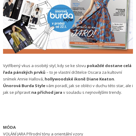
Vytříbený vkus a osobitý styl, kdy se ke slovu
pokaždé dostane celá
řada pánských prvků
– to je vlastní držitelce Oscara za kultovní
snímek Annie Hallová,
hollywoodské ikoně Diane Keaton
.
Únorová Burda Style
vám poradí, jak se obléci v duchu této star, ale i
jak se připravit
na příchod jara
v souladu s nejnovějšími trendy.
MÓDA
VOLÁNÍ JARA Přírodní tóny a orientální vzory