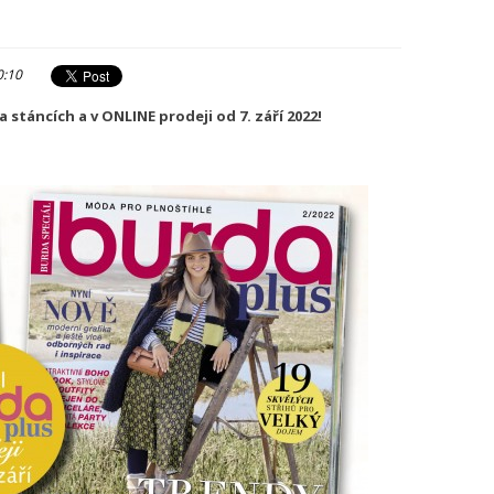
0:10
a stáncích a v ONLINE prodeji od 7. září 2022!