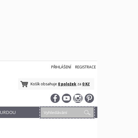
PŘIHLÁŠENÍ
REGISTRACE
Košík obsahuje
0 položek
za
0 Kč
 BURDOU