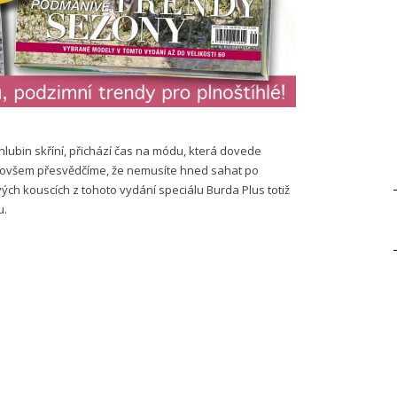
hlubin skříní, přichází čas na módu, která dovede
s ovšem přesvědčíme, že nemusíte hned sahat po
ých kouscích z tohoto vydání speciálu Burda Plus totiž
u.