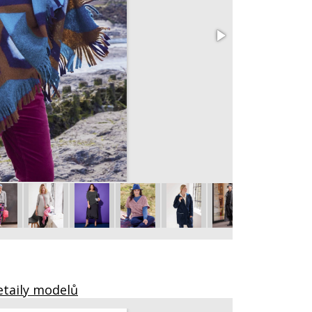
401 Halenka
vel. 44 – 52
etaily modelů