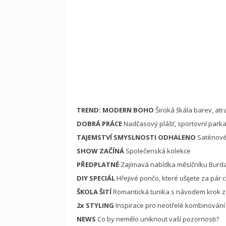
TREND: MODERN BOHO
Široká škála barev, atra
DOBRÁ PRÁCE
Nadčasový plášť, sportovní parka,
TAJEMSTVÍ SMYSLNOSTI ODHALENO
Saténové 
SHOW ZAČÍNÁ
Společenská kolekce
PŘEDPLATNÉ
Zajímavá nabídka měsíčníku Burda
DIY SPECIÁL
Hřejivé pončo, které ušijete za pár ch
ŠKOLA ŠITÍ
Romantická tunika s návodem krok 
2x STYLING
Inspirace pro neotřelé kombinování 
NEWS
Co by nemělo uniknout vaší pozornosti?