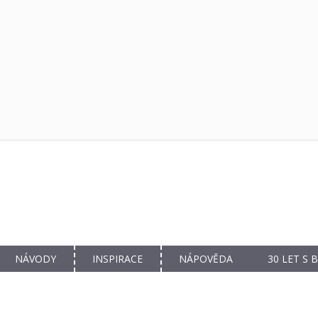
NÁVODY
INSPIRACE
NÁPOVĚDA
30 LET S