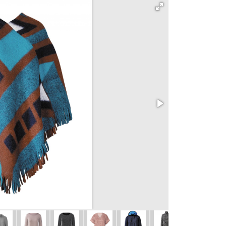
401 Halenka
vel. 44 – 52