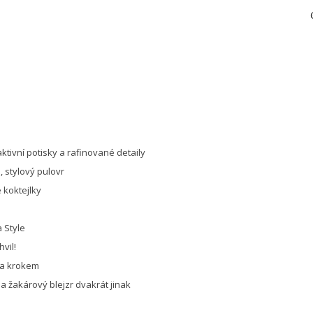
ktivní potisky a rafinované detaily
 stylový pulovr
koktejlky
 Style
vil!
za krokem
a žakárový blejzr dvakrát jinak