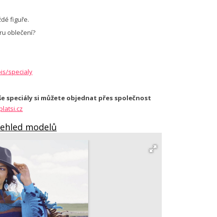
dé figuře.
ěru oblečení?
is/specialy
še speciály si můžete objednat přes společnost
latsi.cz
řehled modelů