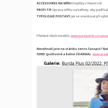
ACCESSOIRES NA MÍRU
Doplňky v hlavní roli
PROFI TIP
Úprava střihu na kalhoty, aby padl kaž
TYPOLOGIE POSTAVY
Jak se orientovat při výb
Přehled všech modelů:
www.burdastyle.cz/casop
Nesehnali jste na stánku tento časopis? Na
SEND (poštovné a balné ZDARMA)
:
www.predp
Galerie:
Burda Plus 02/2022: P