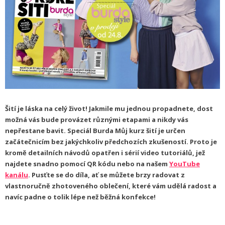
Šití je láska na celý život! Jakmile mu jednou propadnete, dost
možná vás bude provázet různými etapami a nikdy vás
nepřestane bavit. Speciál Burda Můj kurz šití je určen
začátečnicím bez jakýchkoliv předchozích zkušeností. Proto je
kromě detailních návodů opatřen i sérií video tutoriálů, jež
najdete snadno pomocí QR kódu nebo na našem
YouTube
kanálu
. Pusťte se do díla, ať se můžete brzy radovat z
vlastnoručně zhotoveného oblečení, které vám udělá radost a
navíc padne o tolik lépe než běžná konfekce!