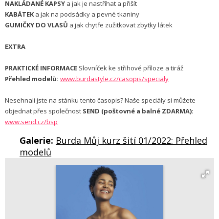
NAKLÁDANÉ KAPSY
a jak je nastříhat a přišít
KABÁTEK
a jak na podsádky a pevné tkaniny
GUMIČKY DO VLASŮ
a jak chytře zužitkovat zbytky látek
EXTRA
PRAKTICKÉ INFORMACE
Slovníček ke střihové příloze a tiráž
Přehled modelů:
www.burdastyle.cz/casopis/specialy
Nesehnali jste na stánku tento časopis? Naše speciály si můžete
objednat přes společnost
SEND (poštovné a balné ZDARMA):
www.send.cz/bsp
Galerie:
Burda Můj kurz šití 01/2022: Přehled
modelů