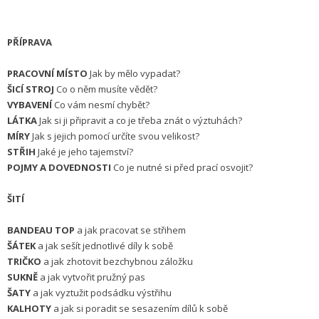
PŘÍPRAVA
PRACOVNÍ MÍSTO
Jak by mělo vypadat?
ŠICÍ STROJ
Co o něm musíte vědět?
VYBAVENÍ
Co vám nesmí chybět?
LÁTKA
Jak si ji připravit a co je třeba znát o výztuhách?
MÍRY
Jak s jejich pomocí určíte svou velikost?
STŘIH
Jaké je jeho tajemství?
POJMY A DOVEDNOSTI
Co je nutné si před prací osvojit?
ŠITÍ
BANDEAU TOP
a jak pracovat se střihem
ŠÁTEK
a jak sešít jednotlivé díly k sobě
TRIČKO
a jak zhotovit bezchybnou záložku
SUKNĚ
a jak vytvořit pružný pas
ŠATY
a jak vyztužit podsádku výstřihu
KALHOTY
a jak si poradit se sesazením dílů k sobě