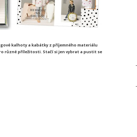
ingové kalhoty a kabátky z příjemného materiálu
 různé příležitosti. Stačí si jen vybrat a pustit se