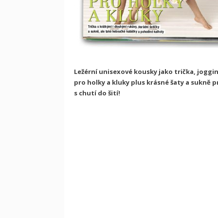
Ležérní unisexové kousky jako trička, jogg
pro holky a kluky plus krásné šaty a sukně pro
s chutí do šití!