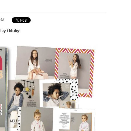
:56
ky i kluky!