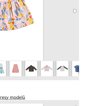
Tričko 2
vel. 98 – 152
kresy modelů