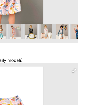
Tričko 2
vel. 98 – 152
aily modelů