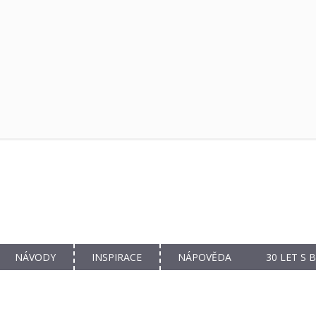
NÁVODY
INSPIRACE
NÁPOVĚDA
30 LET S