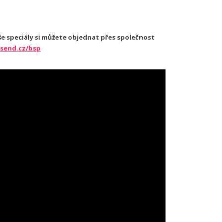
še speciály si můžete objednat přes společnost
send.cz/bsp