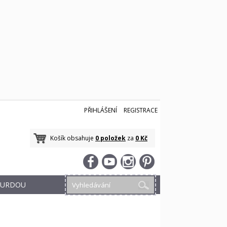
PŘIHLÁŠENÍ
REGISTRACE
Košík obsahuje
0 položek
za
0 Kč
 BURDOU