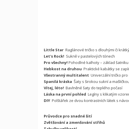
Little Star
Raglánové tričko s dlouhými či krát
Let's Rock!
Sukně v pastelových tónech
Pro všechny!
Pohodlné kalhoty – základ šatníku
Hebkost na druhou
Praktické kabátky se zapí
Všestranný multitalent
Univerzální tričko pro 
Spanilá kráska
Šaty s širokou sukní a mašličko
Vítej, léto!
Bavlněné šaty do teplého počasí
Láska na první pohled
Legíny s klikatým vzor
DIY
Polštářek ze dvou kontrastních látek s náv
Průvodce pro snadné šití
Zvětšování a zmenšování střihů
Tabulky velikostí