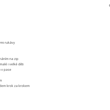
kými rukávy
náním na zip
malé i velké děti
u v pase
em
odem krok za krokem