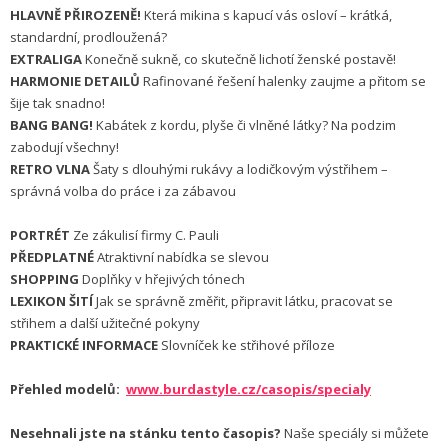
HLAVNĚ PŘIROZENĚ!
Která mikina s kapucí vás osloví – krátká,
standardní, prodloužená?
EXTRALIGA
Konečně sukně, co skutečně lichotí ženské postavě!
HARMONIE DETAILŮ
Rafinované řešení halenky zaujme a přitom se
šije tak snadno!
BANG BANG!
Kabátek z kordu, plyše či vlněné látky? Na podzim
zabodují všechny!
RETRO VLNA
Šaty s dlouhými rukávy a lodičkovým výstřihem –
správná volba do práce i za zábavou
PORTRÉT
Ze zákulisí firmy C. Pauli
PŘEDPLATNÉ
Atraktivní nabídka se slevou
SHOPPING
Doplňky v hřejivých tónech
LEXIKON ŠITÍ
Jak se správně změřit, připravit látku, pracovat se
střihem a další užitečné pokyny
PRAKTICKÉ INFORMACE
Slovníček ke střihové příloze
Přehled modelů:
www.burdastyle.cz/casopis/specialy
Nesehnali jste na stánku tento časopis?
Naše speciály si můžete