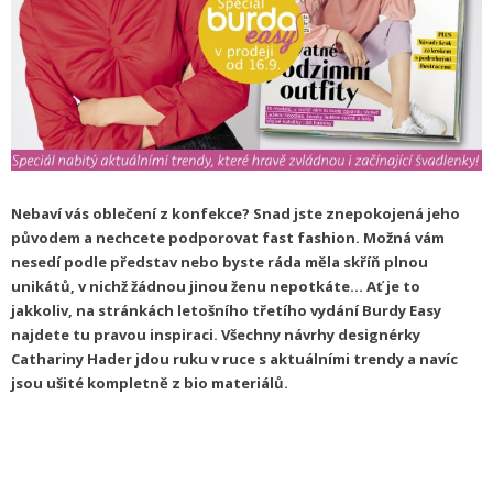
Nebaví vás oblečení z konfekce? Snad jste znepokojená jeho
původem a nechcete podporovat fast fashion. Možná vám
nesedí podle představ nebo byste ráda měla skříň plnou
unikátů, v nichž žádnou jinou ženu nepotkáte… Ať je to
jakkoliv, na stránkách letošního třetího vydání Burdy Easy
najdete tu pravou inspiraci. Všechny návrhy designérky
Cathariny Hader jdou ruku v ruce s aktuálními trendy a navíc
jsou ušité kompletně z bio materiálů.