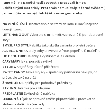
jsme měli na paměti nadčasovost a pracovali jsme s
udržitelnými materiály. Proto vás nemusí trápit černé svědomí,
jen se můžete bez výčitek těšit z nové garderoby.
NA VLNĚ ŠTĚSTÍ
Lichotivá trička se třemi délkami rukávů báječně
tvarují figuru.
LET’S HANG OUT
Vyberete si mini, midi, vzorované či jednobarevné
šaty?
SMYSL PRO STYL
Kabátky jako skvělá varianta pro letní večery
ALL IN… ONE!
Overaly coby univerzál z froté, popelínu či mušelínu
HOT COUTURE
Halenky s výstřihem à la Carmen
ČÁRY MÁRY
Jak si poradit s rýšky?
STYLING
Stejné šaty, různé příležitosti
SWEET CANDY
Taška s rýšky – spolehlivý partner na nákupy, do
práce, ale také na pláž
ŽHAVÉ LÉTO
Doplňky pro pohodové prázdniny
STYLING
Halenka pokaždé jinak
PŘEDPLATNÉ
Zvýhodněná nabídka
LEXIKON ŠITÍ
Jak se správně změřit, připravit látku, pracovat se
střihem a další užitečné rady