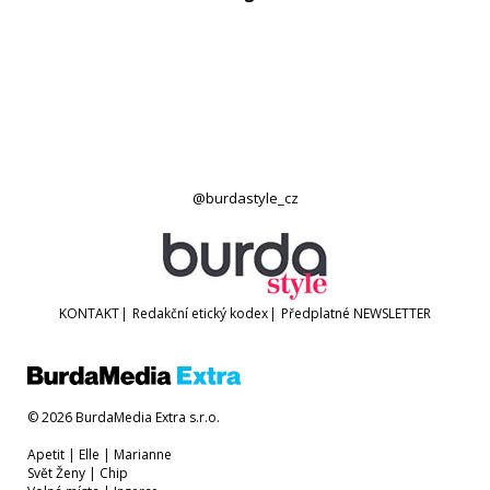
@burdastyle_cz
KONTAKT
|
Redakční etický kodex
|
Předplatné
NEWSLETTER
© 2026 BurdaMedia Extra s.r.o.
Apetit
|
Elle
|
Marianne
Svět Ženy
|
Chip