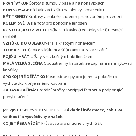
PRVNÍ VÝKOP
Šortky s gumou v pase a na nohavičkách
BON VOYAGE
Přebalovací taška na plenky i kosmetiku
BÝT TRENDY
Kraťasy a sukně s laclem v pruhovaném provedení
KOLEM SVĚTA
Kalhoty pro pohodlné lenošení
ROSTOU JAKO Z VODY
Trička s rukávky či volánky v létě nesmějí
chybět!
VZHŮRU DO OBLAK
Overal s krátkými nohavicemi
TO MÁ STYL
Čepice s kšiltem a šňůrkami na zavazování
POJĎ SI HRÁT...
Šaty s rozkošným bubi límečkem
MALÁ VELKÁ SLEČNA
Oboustranný kabátek se zapínáním na nýtovací
knoflíky
SPOKOJENÉ DĚŤÁTKO
Kosmetické tipy pro jemnou pokožku a
vychytávky k příjemnému koupání
ZÁBAVA ZAČÍNÁ!
Parádní hračky rozvíjející fantazii a podporující
pohyb i učení
JAK ZJISTIT SPRÁVNOU VELIKOST?
Základní informace, tabulka
velikostí a vysvětlivky značek
CO JE TŘEBA VĚDĚT
Průvodce pro snadné a rychlé šití