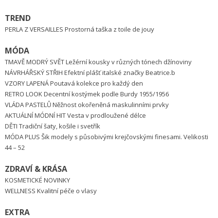
TREND
PERLA Z VERSAILLES Prostorná taška z toile de jouy
MÓDA
TMAVĚ MODRÝ SVĚT Ležérní kousky v různých tónech džínoviny
NÁVRHÁŘSKÝ STŘIH Efektní plášť italské značky Beatrice.b
VZORY LAPENÁ Poutavá kolekce pro každý den
RETRO LOOK Decentní kostýmek podle Burdy 1955/1956
VLÁDA PASTELŮ Něžnost okořeněná maskulinními prvky
AKTUÁLNÍ MÓDNÍ HIT Vesta v prodloužené délce
DĚTI Tradiční šaty, košile i svetřík
MÓDA PLUS Šik modely s působivými krejčovskými finesami. Velikosti
44 – 52
ZDRAVÍ & KRÁSA
KOSMETICKÉ NOVINKY
WELLNESS Kvalitní péče o vlasy
EXTRA