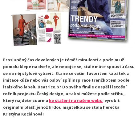
Prosluněný čas dovolených je
téměř
minulostí a podzim už
pomalu klepe na dveře,
ale nebojte se, stále máte spoustu času
se na něj stylově vybavit. Stane se vaším favoritem kabátek z
imitace kůže nebo vás osloví spíš inspirace trenčkotem podle
italského labelu Beatrice.b? Do svého finále dospěl i letošní
ročník projektu Český design, a tak si můžete podle střihu,
který najdete zdarma
ke stažení na našem webu
, vyrobit
originální pláš
ť
, jehož hrdou majitelkou se stala herečka
Kristýna Kociánová!