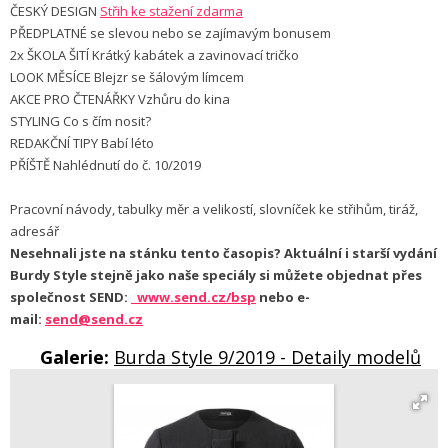
ČESKÝ DESIGN
Střih ke stažení zdarma
PŘEDPLATNÉ se slevou nebo se zajímavým bonusem
2x ŠKOLA ŠITÍ Krátký kabátek a zavinovací tričko
LOOK MĚSÍCE Blejzr se šálovým límcem
AKCE PRO ČTENÁŘKY Vzhůru do kina
STYLING Co s čím nosit?
REDAKČNÍ TIPY Babí léto
PŘÍŠTĚ Nahlédnutí do č. 10/2019
Pracovní návody, tabulky měr a velikostí, slovníček ke střihům, tiráž,
adresář
Nesehnali jste na stánku tento časopis? Aktuální i starší vydání
Burdy Style stejně jako naše speciály si můžete objednat přes
společnost SEND:
www.send.cz/bsp
nebo e-
mail:
send@send.cz
Galerie:
Burda Style 9/2019 - Detaily modelů