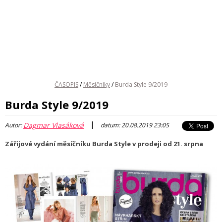
ČASOPIS
/
Měsíčníky
/
Burda Style 9/2019
Burda Style 9/2019
|
Dagmar Vlasáková
Autor:
datum: 20.08.2019 23:05
Zářijové vydání měsíčníku Burda Style v prodeji od 21. srpna