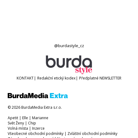
@burdastyle_cz
KONTAKT
|
Redakční etický kodex
|
Předplatné
NEWSLETTER
© 2026 BurdaMedia Extra s.r.o.
Apetit
|
Elle
|
Marianne
Svět Ženy
|
Chip
Volná místa
|
Inzerce
Všeobecné obchodní podmínky
|
Zvláštní obchodní podmínky