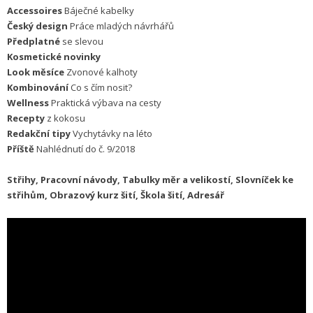
Accessoires
Báječné kabelky
Český design
Práce mladých návrhářů
Předplatné
se slevou
Kosmetické novinky
Look měsíce
Zvonové kalhoty
Kombinování
Co s čím nosit?
Wellness
Praktická výbava na cesty
Recepty
z kokosu
Redakční tipy
Vychytávky na léto
Příště
Nahlédnutí do č. 9/2018
Střihy, Pracovní návody, Tabulky měr a velikostí, Slovníček ke
střihům, Obrazový kurz šití, Škola šití, Adresář