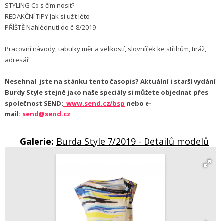
STYLING Co s čím nosit?
REDAKČNÍ TIPY Jak si užít léto
PŘÍŠTĚ Nahlédnutí do č. 8/2019
Pracovní návody, tabulky měr a velikostí, slovníček ke střihům, tiráž,
adresář
Nesehnali jste na stánku tento časopis? Aktuální i starší vydání
Burdy Style stejně jako naše speciály si můžete objednat přes
společnost SEND:
www.send.cz/bsp
nebo e-
mail:
send@send.cz
Galerie:
Burda Style 7/2019 - Detailů modelů