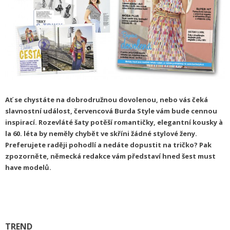
Ať se chystáte na dobrodružnou dovolenou, nebo vás čeká
slavnostní událost, červencová Burda Style vám bude cennou
inspirací. Rozevláté šaty potěší romantičky, elegantní kousky à
la 60. léta by neměly chybět ve skříni žádné stylové ženy.
Preferujete raději pohodlí a nedáte dopustit na tričko? Pak
zpozorněte, německá redakce vám představí hned šest must
have modelů.
TREND