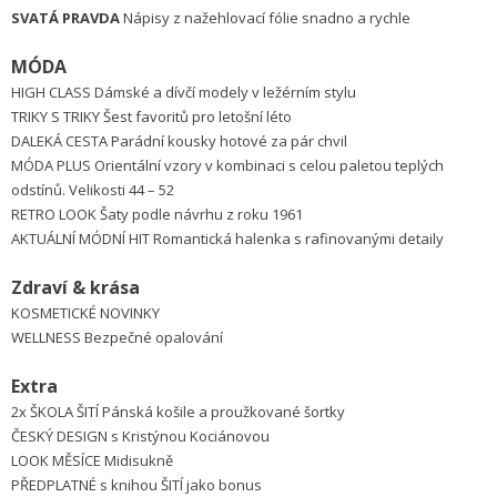
SVATÁ PRAVDA
Nápisy z nažehlovací fólie snadno a rychle
MÓDA
HIGH CLASS Dámské a dívčí modely v ležérním stylu
TRIKY S TRIKY Šest favoritů pro letošní léto
DALEKÁ CESTA Parádní kousky hotové za pár chvil
MÓDA PLUS Orientální vzory v kombinaci s celou paletou teplých
odstínů. Velikosti 44 – 52
RETRO LOOK Šaty podle návrhu z roku 1961
AKTUÁLNÍ MÓDNÍ HIT Romantická halenka s rafinovanými detaily
Zdraví & krása
KOSMETICKÉ NOVINKY
WELLNESS Bezpečné opalování
Extra
2x ŠKOLA ŠITÍ Pánská košile a proužkované šortky
ČESKÝ DESIGN s Kristýnou Kociánovou
LOOK MĚSÍCE Midisukně
PŘEDPLATNÉ s knihou ŠITÍ jako bonus