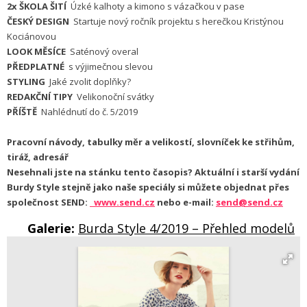
2x ŠKOLA ŠITÍ
Úzké kalhoty a kimono s vázačkou v pase
ČESKÝ DESIGN
Startuje nový ročník projektu s herečkou Kristýnou
Kociánovou
LOOK MĚSÍCE
Saténový overal
PŘEDPLATNÉ
s výjimečnou slevou
STYLING
Jaké zvolit doplňky?
REDAKČNÍ TIPY
Velikonoční svátky
PŘÍŠTĚ
Nahlédnutí do č. 5/2019
Pracovní návody, tabulky měr a velikostí, slovníček ke střihům,
tiráž, adresář
Nesehnali jste na stánku tento časopis? Aktuální i starší vydání
Burdy Style stejně jako naše speciály si můžete objednat přes
společnost SEND:
www.send.cz
nebo e-mail:
send@send.cz
Galerie:
Burda Style 4/2019 – Přehled modelů