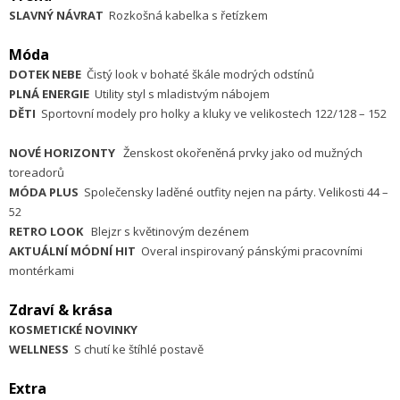
SLAVNÝ NÁVRAT
Rozkošná kabelka s řetízkem
Móda
DOTEK NEBE
Čistý look v bohaté škále modrých odstínů
PLNÁ ENERGIE
Utility styl s mladistvým nábojem
DĚTI
Sportovní modely pro holky a kluky ve velikostech 122/128 – 152
NOVÉ HORIZONTY
Ženskost okořeněná prvky jako od mužných
toreadorů
MÓDA PLUS
Společensky laděné outfity nejen na párty. Velikosti 44 –
52
RETRO LOOK
Blejzr s květinovým dezénem
AKTUÁLNÍ MÓDNÍ HIT
Overal inspirovaný pánskými pracovními
montérkami
Zdraví & krása
KOSMETICKÉ NOVINKY
WELLNESS
S chutí ke štíhlé postavě
Extra