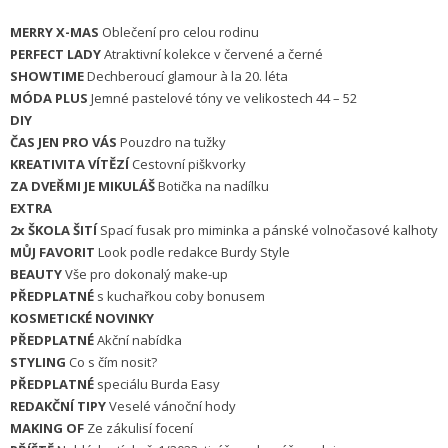
MERRY X-MAS
Oblečení pro celou rodinu
PERFECT LADY
Atraktivní kolekce v červené a černé
SHOWTIME
Dechberoucí glamour à la 20. léta
MÓDA PLUS
Jemné pastelové tóny ve velikostech 44 – 52
DIY
ČAS JEN PRO VÁS
Pouzdro na tužky
KREATIVITA VÍTĚZÍ
Cestovní piškvorky
ZA DVEŘMI JE MIKULÁŠ
Botička na nadílku
EXTRA
2x ŠKOLA ŠITÍ
Spací fusak pro miminka a pánské volnočasové kalhoty
MŮJ FAVORIT
Look podle redakce Burdy Style
BEAUTY
Vše pro dokonalý make-up
PŘEDPLATNÉ
s kuchařkou coby bonusem
KOSMETICKÉ NOVINKY
PŘEDPLATNÉ
Akční nabídka
STYLING
Co s čím nosit?
PŘEDPLATNÉ
speciálu Burda Easy
REDAKČNÍ TIPY
Veselé vánoční hody
MAKING OF
Ze zákulisí focení