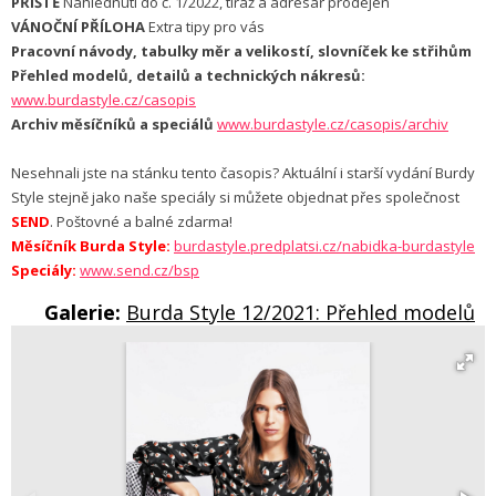
PŘÍŠTĚ
Nahlédnutí do č. 1/2022, tiráž a adresář prodejen
VÁNOČNÍ PŘÍLOHA
Extra tipy pro vás
Pracovní návody, tabulky měr a velikostí, slovníček ke střihům
Přehled modelů, detailů a technických nákresů:
www.burdastyle.cz/casopis
Archiv měsíčníků a speciálů
www.burdastyle.cz/casopis/archiv
Nesehnali jste na stánku tento časopis? Aktuální i starší vydání Burdy
Style stejně jako naše speciály si můžete objednat přes společnost
SEND
. Poštovné a balné zdarma!
Měsíčník Burda Style:
burdastyle.predplatsi.cz/nabidka-burdastyle
Speciály:
www.send.cz/bsp
Galerie:
Burda Style 12/2021: Přehled modelů