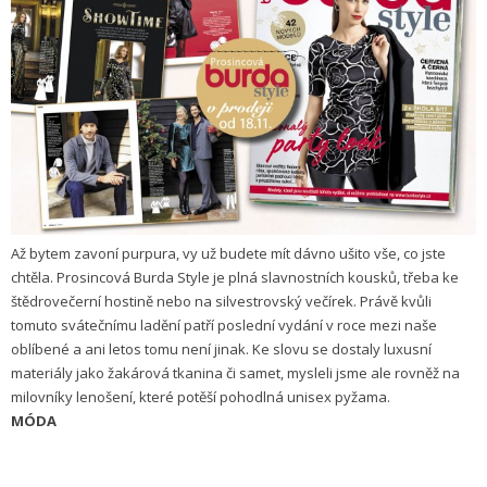
Až bytem zavoní purpura, vy už budete mít dávno ušito vše, co jste
chtěla. Prosincová Burda Style je plná slavnostních kousků, třeba ke
štědrovečerní hostině nebo na silvestrovský večírek. Právě kvůli
tomuto svátečnímu ladění patří poslední vydání v roce mezi naše
oblíbené a ani letos tomu není jinak. Ke slovu se dostaly luxusní
materiály jako žakárová tkanina či samet, mysleli jsme ale rovněž na
milovníky lenošení, které potěší pohodlná unisex pyžama.
MÓDA