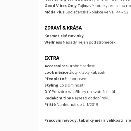
Good Vibes Only
Zajímavé kousky pro celou ro
Móda Plus
Společenská kolekce ve vel. 44 – 52
ZDRAVÍ & KRÁSA
Kosmetické novinky
Wellness
Nápady nejen pod stromeček
EXTRA
Accessoires
Drobné radosti
Look měsíce
Žlutý krátký kabátek
Předplatné
s bonusem
Styling
Co s čím nosit?
DIY
Pouzdro na příbory na sváteční stůl
Redakční tipy
Nejhezčí období roku
Příště
Nahlédnutí do č. 1/2019
Pracovní návody, tabulky měr a velikostí, slov