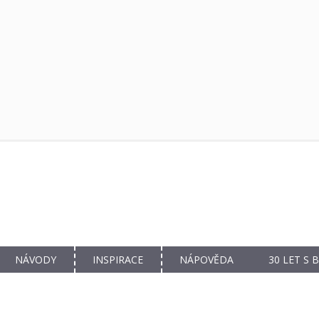
NÁVODY
INSPIRACE
NÁPOVĚDA
30 LET S