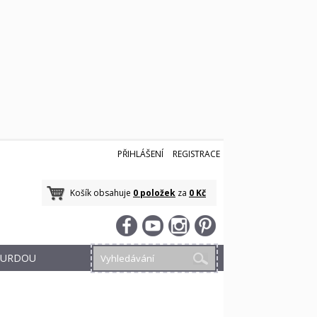
PŘIHLÁŠENÍ
REGISTRACE
Košík obsahuje
0 položek
za
0 Kč
 BURDOU