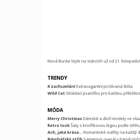
Nová Burda Style na stáncích už od 21. listopadu
TRENDY
K zachumlání
Extravagantní prošívaná štóla
Wild Cat
Skládací psaníčko pro každou příležitos
MÓDA
Merry Christmas
Dámské a dívčí modely ve slav
Retro look
Šaty s knoflíkovou légou podle střihu 
Ach, jaká krása...
Romantické outfity na každý 
Návrhářský střih
Sametový overal v barvě nočn