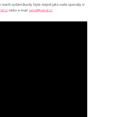
 starší vydání Burdy Style stejně jako naše speciály si
nd.cz
nebo e-mail:
send@send.cz