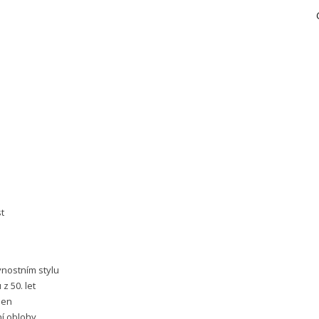
!
t
nostním stylu
z 50. let
den
í oblohy