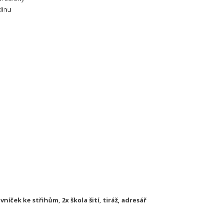
dinu
níček ke střihům, 2x škola šití, tiráž, adresář