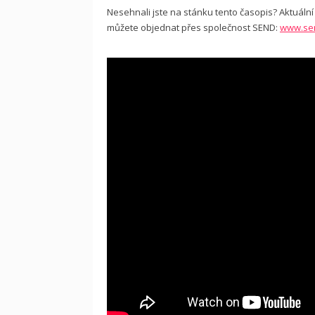
Nesehnali jste na stánku tento časopis? Aktuální i
můžete objednat přes společnost SEND:
www.se