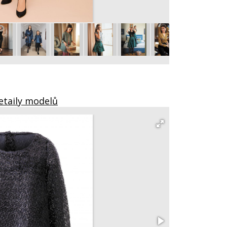
Overal 119
vel. 36 – 44
etaily modelů