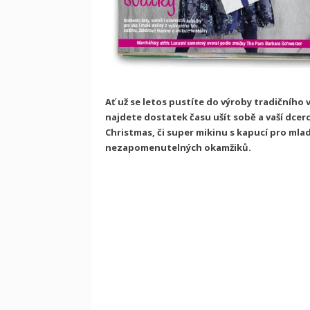
Ať už se letos pustíte do výroby tradičního
najdete dostatek času ušít sobě a vaší dcer
Christmas, či super mikinu s kapucí pro mlad
nezapomenutelných okamžiků.