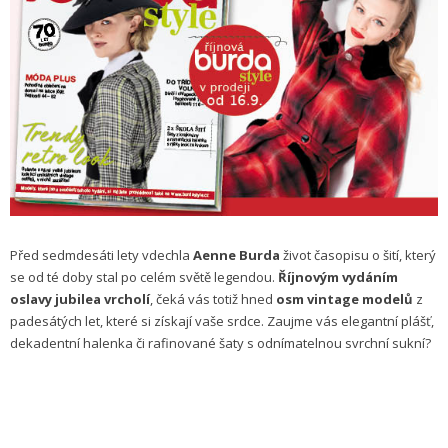
Před sedmdesáti lety vdechla
Aenne Burda
život časopisu o šití, který
se od té doby stal po celém světě legendou.
Říjnovým vydáním
oslavy jubilea vrcholí
, čeká vás totiž hned
osm vintage modelů
z
padesátých let, které si získají vaše srdce. Zaujme vás elegantní plášť,
dekadentní halenka či rafinované šaty s odnímatelnou svrchní sukní?