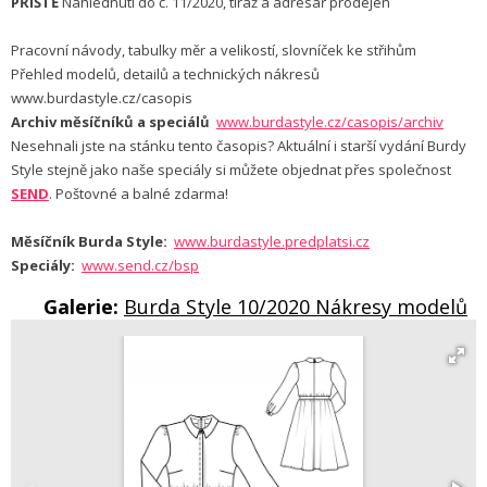
PŘÍŠTĚ
Nahlédnutí do č. 11/2020, tiráž a adresář prodejen
Pracovní návody, tabulky měr a velikostí, slovníček ke střihům
Přehled modelů, detailů a technických nákresů
www.burdastyle.cz/casopis
Archiv měsíčníků a speciálů
www.burdastyle.cz/casopis/archiv
Nesehnali jste na stánku tento časopis? Aktuální i starší vydání Burdy
Style stejně jako naše speciály si můžete objednat přes společnost
SEND
. Poštovné a balné zdarma!
Měsíčník Burda Style:
www.burdastyle.predplatsi.cz
Speciály:
www.send.cz/bsp
Galerie:
Burda Style 10/2020 Nákresy modelů