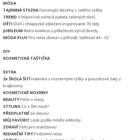
MÓDA
TAJEMNÁ STEZKA
Fascinující dezény z celého světa
TREND
V hlavní roli oslnivá paleta zelených tónů
DĚTI
Dívčí i chlapecké oblečení inspirované 70. lety
JUBILEUM
Retro kolekce u příležitosti výročí Burdy
MÓDA PLUS
Pro relax doma i v přírodě. Velikosti 44 – 52
DIY
KOSMETICKÁ TAŠTIČKA
EXTRA
2x ŠKOLA ŠITÍ
Halenka s rozvernými rýšky a pouzdrové šaty z
krajkoviny
KOSMETICKÉ NOVINKY
BEAUTY
Péče o vlasy
STYLING
Co s čím nosit?
PŘEDPLATNÉ
se slevou
MŮJ FAVORIT
Look podle módní editorky
ZDRAVÍ
Sólo pro oranžovou
REDAKČNÍ TIPY
Podzimní relax