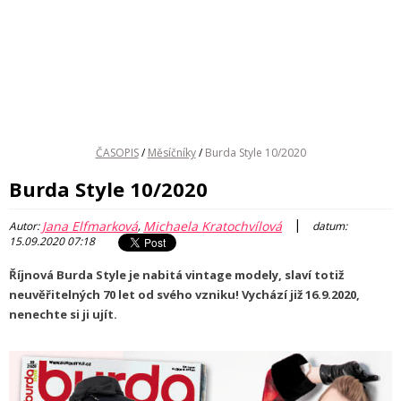
ČASOPIS
/
Měsíčníky
/
Burda Style 10/2020
Burda Style 10/2020
|
Jana Elfmarková
Michaela Kratochvílová
Autor:
,
datum:
15.09.2020 07:18
Říjnová Burda Style je nabitá vintage modely, slaví totiž
neuvěřitelných 70 let od svého vzniku! Vychází již 16.9.2020,
nenechte si ji ujít.