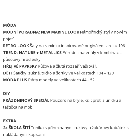
MÓDA
MÓDNÍ PORADNA: NEW MARINE LOOK
Námořnický styl v novém
pojetí
RETRO LOOK
Šaty na ramínka inspirované originálem z roku 1961
TREND: NATURE + METALLICS
Přírodní materiály v kombinaci s
působivými odlesky
HŘEJIVÉ PAPRSKY
Růžová a žlutá rozzáří vaši tvář.
DĚTI
Šatičky, sukně, tričko a šortky ve velikostech 104 – 128
MÓDA PLUS
Párty modely ve velikostech 44 – 52
DIY
PRÁZDNINOVÝ SPECIÁL
Pouzdro na brýle, kšilt proti sluníčku a
taštička na mobil
EXTRA
2x ŠKOLA ŠITÍ
Tunika s přinechanými rukávy a žakárový kabátek s
nakládanými kapsami