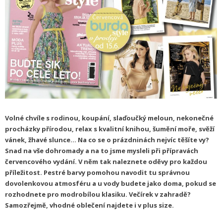
Volné chvíle s rodinou, koupání, slaďoučký meloun, nekonečné
procházky přírodou, relax s kvalitní knihou, šumění moře, svěží
vánek, žhavé slunce… Na co se o prázdninách nejvíc těšíte vy?
Snad na vše dohromady a na to jsme mysleli při přípravách
červencového vydání. V něm tak naleznete oděvy pro každou
příležitost. Pestré barvy pomohou navodit tu správnou
dovolenkovou atmosféru a u vody budete jako doma, pokud se
rozhodnete pro modrobílou klasiku. Večírek v zahradě?
Samozřejmě, vhodné oblečení najdete i v plus size.