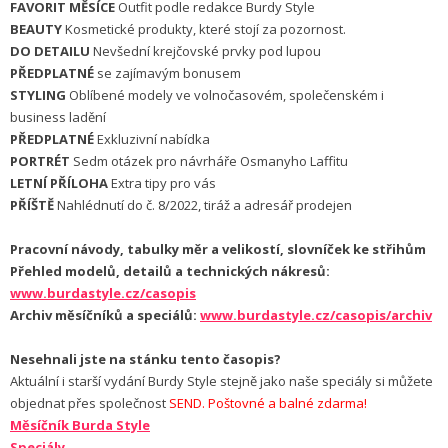
FAVORIT MĚSÍCE
Outfit podle redakce Burdy Style
BEAUTY
Kosmetické produkty, které stojí za pozornost.
DO DETAILU
Nevšední krejčovské prvky pod lupou
PŘEDPLATNÉ
se zajímavým bonusem
STYLING
Oblíbené modely ve volnočasovém, společenském i
business ladění
PŘEDPLATNÉ
Exkluzivní nabídka
PORTRÉT
Sedm otázek pro návrháře Osmanyho Laffitu
LETNÍ PŘÍLOHA
Extra tipy pro vás
PŘÍŠTĚ
Nahlédnutí do č. 8/2022, tiráž a adresář prodejen
Pracovní návody, tabulky měr a velikostí, slovníček ke střihům
Přehled modelů, detailů a technických nákresů:
www.burdastyle.cz/casopis
Archiv měsíčníků a speciálů:
www.burdastyle.cz/casopis/archiv
Nesehnali jste na stánku tento časopis?
Aktuální i starší vydání Burdy Style stejně jako naše speciály si můžete
objednat přes společnost
SEND. Poštovné a balné zdarma!
Měsíčník Burda Style
Speciály