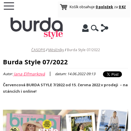
Košík obsahuje
0 položek
za
0 Kč
ČASOPIS
/
Měsíčníky
/
Burda Style 07/2022
Burda Style 07/2022
|
Jana Elfmarková
Autor:
datum: 14.06.2022 09:13
Červencová BURDA STYLE 7/2022 od 15. června 2022 v prodeji – na
stáncích i online!