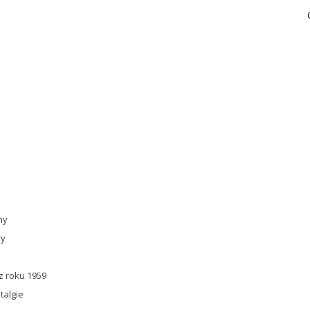
ny
ry
a
z roku 1959
talgie