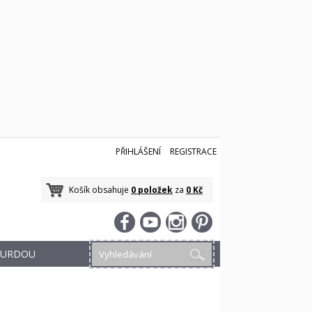
PŘIHLÁŠENÍ
REGISTRACE
Košík obsahuje
0 položek
za
0 Kč
 BURDOU