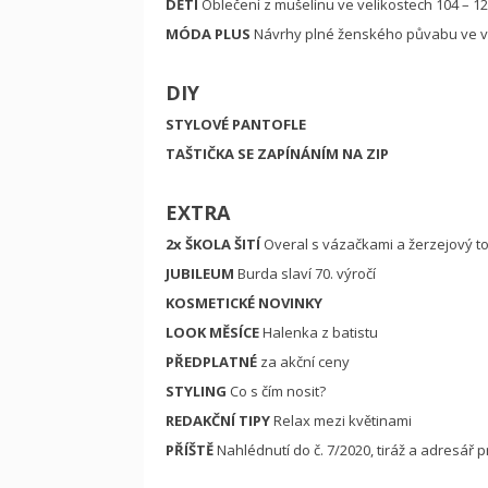
DĚTI
Oblečení z mušelínu ve velikostech 104 – 1
MÓDA PLUS
Návrhy plné ženského půvabu ve ve
DIY
STYLOVÉ PANTOFLE
TAŠTIČKA SE ZAPÍNÁNÍM NA ZIP
EXTRA
2x ŠKOLA ŠITÍ
Overal s vázačkami a žerzejový t
JUBILEUM
Burda slaví 70. výročí
KOSMETICKÉ NOVINKY
LOOK MĚSÍCE
Halenka z batistu
PŘEDPLATNÉ
za akční ceny
STYLING
Co s čím nosit?
REDAKČNÍ TIPY
Relax mezi květinami
PŘÍŠTĚ
Nahlédnutí do č. 7/2020, tiráž a adresář 