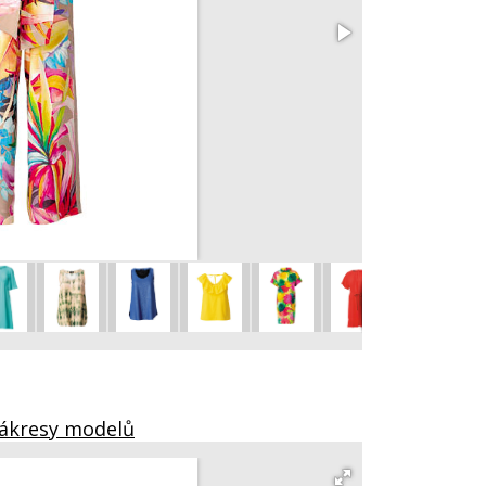
Overal 102
vel. 34 – 42
Nákresy modelů