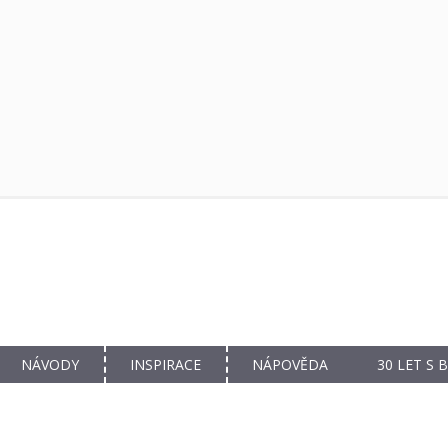
NÁVODY
INSPIRACE
NÁPOVĚDA
30 LET S