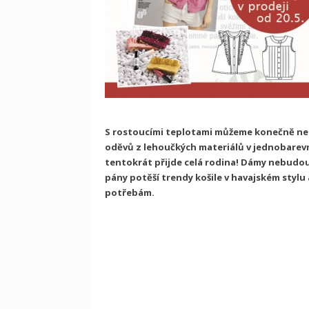
S rostoucími teplotami můžeme konečně nec
oděvů z lehoučkých materiálů v jednobarevné
tentokrát přijde celá rodina! Dámy nebudo
pány potěší trendy košile v havajském stylu 
potřebám.