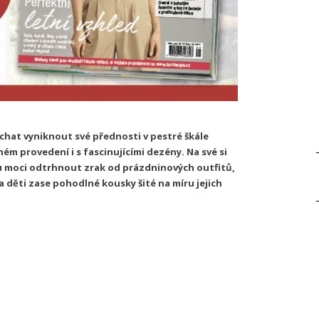
hat vyniknout své přednosti v pestré škále
m provedení i s fascinujícími dezény. Na své si
u moci odtrhnout zrak od prázdninových outfitů,
a děti zase pohodlné kousky šité na míru jejich