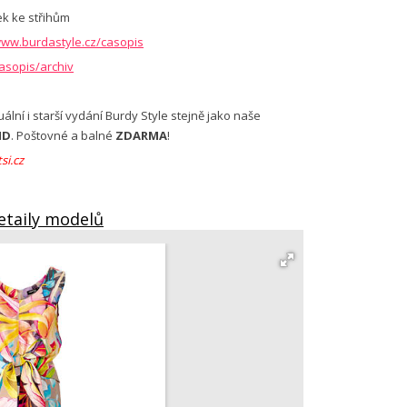
ek ke střihům
ww.burdastyle.cz/casopis
asopis/archiv
ální i starší vydání Burdy Style stejně jako naše
ND
. Poštovné a balné
ZDARMA
!
si.cz
etaily modelů