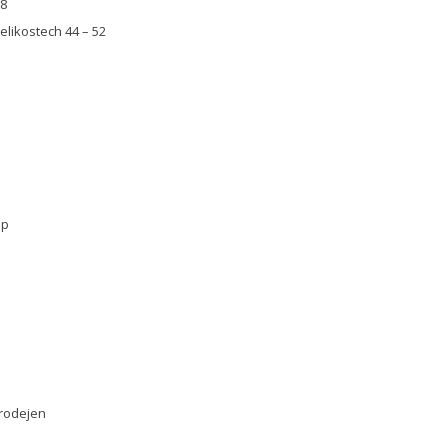
28
likostech 44 – 52
op
prodejen