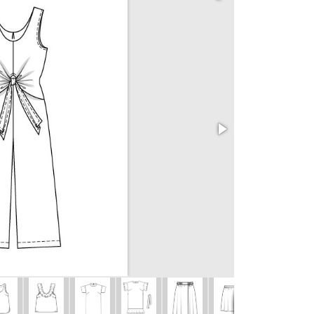
Overal 102
vel. 34 - 42