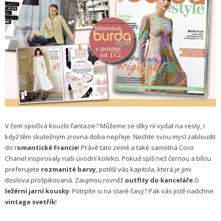
V čem spočívá kouzlo fantazie? Můžeme se díky ní vydat na cesty, i
když těm skutečným zrovna doba nepřeje. Nechte svou mysl zabloudit
do r
omantické Francie
! Právě tato země a také samotná Coco
Chanel inspirovaly naši úvodní kolekci. Pokud spíš než černou a bílou
preferujete
rozmanité barvy
, potěší vás kapitola, která je jimi
doslova prošpikovaná. Zaujmou rovněž
outfity do kanceláře
či
ležérní jarní kousky
. Potrpíte si na staré časy? Pak vás jistě nadchne
vintage svetřík
!