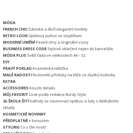
MÓDA
FRENCH CHIC
Dámské a dívčí elegantní modely
RETRO LOOK
Úpletový pulovr se stojáčkem
MODERNÍ UMĚNÍ
Pestré tóny a originální vzory
BUSINESS DRESS CODE
Stylové oblečení nejen do kanceláře
MÓDA PLUS
Svěží řada ve velikostech 44 – 52
DIY
PRAVÝ POKLAD
Kosmetická taštička
MALÉ RADOSTI
Roztomilé přívěsky na klíče ze zbytků koženky
EXTRA
ACCESSOIRES
Kouzlo detailu
MŮJ FAVORIT
Look podle redakce Burdy Style
2x ŠKOLA ŠITÍ
Kalhoty se zavinovací optikou a šaty s delikátními
sklady
KOSMETICKÉ NOVINKY
PŘEDPLATNÉ
s bonusem
STYLING
Co s čím nosit?