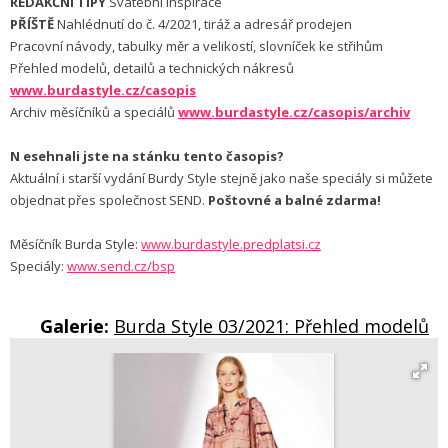
REDAKČNÍ TIPY
Svatební inspirace
PŘÍŠTĚ
Nahlédnutí do č. 4/2021, tiráž a adresář prodejen
Pracovní návody, tabulky měr a velikostí, slovníček ke střihům
Přehled modelů, detailů a technických nákresů
www.burdastyle.cz/casopis
Archiv měsíčníků a speciálů
www.burdastyle.cz/casopis/archiv
N
esehnali jste na stánku tento časopis?
Aktuální i starší vydání Burdy Style stejně jako naše speciály si můžete
objednat přes společnost SEND.
Poštovné a balné zdarma!
Měsíčník Burda Style:
www.burdastyle.predplatsi.cz
Speciály:
www.send.cz/bsp
Galerie:
Burda Style 03/2021: Přehled modelů