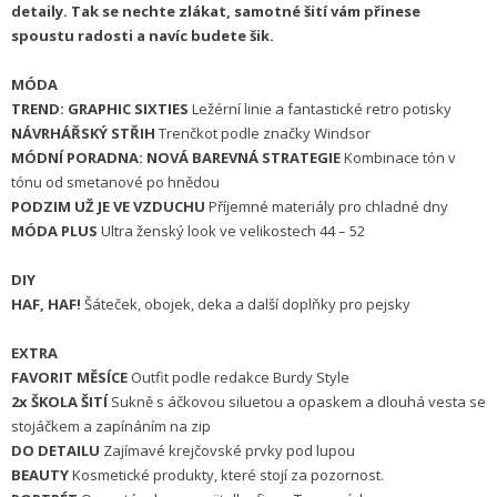
detaily. Tak se nechte zlákat, samotné šití vám přinese
spoustu radosti a navíc budete šik.
MÓDA
TREND: GRAPHIC SIXTIES
Ležérní linie a fantastické retro potisky
NÁVRHÁŘSKÝ STŘIH
Trenčkot podle značky Windsor
MÓDNÍ PORADNA: NOVÁ BAREVNÁ STRATEGIE
Kombinace tón v
tónu od smetanové po hnědou
PODZIM UŽ JE VE VZDUCHU
Příjemné materiály pro chladné dny
MÓDA PLUS
Ultra ženský look ve velikostech 44 – 52
DIY
HAF, HAF!
Šáteček, obojek, deka a další doplňky pro pejsky
EXTRA
FAVORIT MĚSÍCE
Outfit podle redakce Burdy Style
2x ŠKOLA ŠITÍ
Sukně s áčkovou siluetou a opaskem a dlouhá vesta se
stojáčkem a zapínáním na zip
DO DETAILU
Zajímavé krejčovské prvky pod lupou
BEAUTY
Kosmetické produkty, které stojí za pozornost.