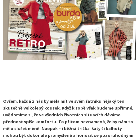
Ovšem, každá z nás by měla mít ve svém šatníku nějaký ten
skutečně velkolepý kousek. Když k sobě však budeme upřímné,
uvědomíme si, že ve všedních životních situacích dáváme
přednost spíše komfortu. To přitom neznamená, že by nám to
mělo slušet méně! Naopak – i běžná trička, šaty či kalhoty
mohou být dokonale promyšlené a honosit se pozoruhodnými