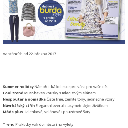
na stáncích od 22. března 2017
Summer holiday
Námořnická kolekce pro vás i pro vaše děti
Cool trend
Must-haves kousky s mladistvým elánem
Nespoutaná nomádka
Čisté linie, zemité tóny, jedinečné vzory
Návrhářský střih
Elegantní overal s asymetrickým živůtkem
Móda plus
Halenkové, volánové i pouzdrové šaty
Trend
Praktický vak do města i na výlety