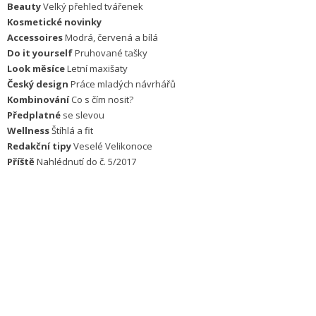
Beauty
Velký přehled tvářenek
Kosmetické novinky
Accessoires
Modrá, červená a bílá
Do it yourself
Pruhované tašky
Look měsíce
Letní maxišaty
Český design
Práce mladých návrhářů
Kombinování
Co s čím nosit?
Předplatné
se slevou
Wellness
Štíhlá a fit
Redakční tipy
Veselé Velikonoce
Příště
Nahlédnutí do č. 5/2017