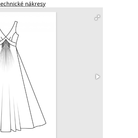
Technické nákresy
Maxišaty 101 B
vel. 36 – 44