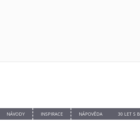
NÁVODY
INSPIRACE
NÁPOVĚDA
30 LET S