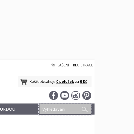
PŘIHLÁŠENÍ
REGISTRACE
Košík obsahuje
0 položek
za
0 Kč
 BURDOU