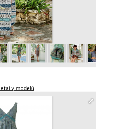
Dlouhá vesta 1
vel. 34 – 42
Detaily modelů