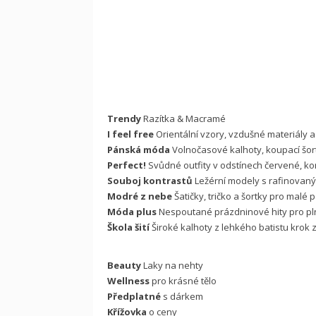
Trendy
Razítka & Macramé
I feel free
Orientální vzory, vzdušné materiály a
Pánská móda
Volnočasové kalhoty, koupací šor
Perfect!
Svůdné outfity v odstínech červené, ko
Souboj kontrastů
Ležérní modely s rafinovan
Modré z nebe
Šatičky, tričko a šortky pro malé 
Móda plus
Nespoutané prázdninové hity pro plněj
Škola šití
Široké kalhoty z lehkého batistu krok
Beauty
Laky na nehty
Wellness
pro krásné tělo
Předplatné
s dárkem
Křížovka
o ceny