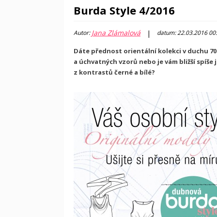
Burda Style 4/2016
Jana Zlámalová
|
Autor:
datum: 22.03.2016 00
Dáte přednost orientální kolekci v duchu 70
a úchvatných vzorů nebo je vám bližší spíše
z kontrastů černé a bílé?