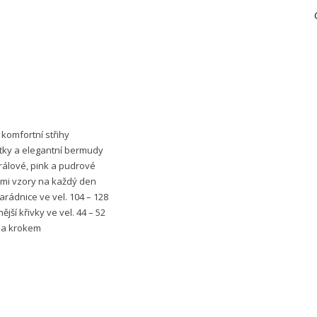
 komfortní střihy
tky a elegantní bermudy
rálové, pink a pudrové
ými vzory na každý den
parádnice ve vel. 104 – 128
ší křivky ve vel. 44 – 52
 za krokem