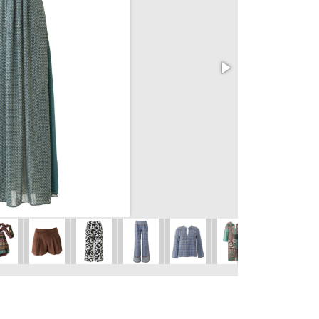
Šaty 102
vel. 34 – 42