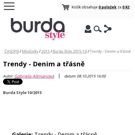
Košík obsahuje
0 položek
za
0 Kč
ČASOPIS
/
Měsíčníky
/
2015
/
Burda Style 2015-10
/
Trendy - Denim a třásně
Trendy - Denim a třásně
|
Gabriela Altmanová
Autor:
datum: 08.10.2015 16:00
Burda Style 10/2015
Galerie:
Trendy - Denim a třásně