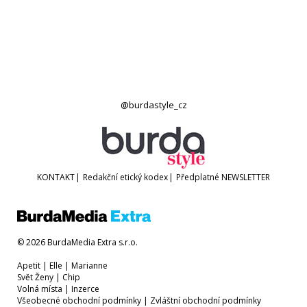
@burdastyle_cz
KONTAKT
|
Redakční etický kodex
|
Předplatné
NEWSLETTER
© 2026 BurdaMedia Extra s.r.o.
Apetit
|
Elle
|
Marianne
Svět Ženy
|
Chip
Volná místa
|
Inzerce
Všeobecné obchodní podmínky
|
Zvláštní obchodní podmínky