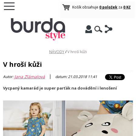
Košík obsahuje
0 položek
za
0 Kč
NÁVODY
/
V hroší kůži
V hroší kůži
|
Jana Zlámalová
Autor:
datum: 21.03.2018 11:41
Vycpaný kamarád je super parťák na dovádění i lenošení