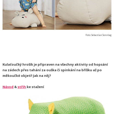
Foto: Sebastian Sonntag
Kulaťoučký hrošík je připraven na všechny aktivity od hopsání
na zádech přes tahání za ouška či spinkání na bříšku až po
měkoučké objetí! Jak na něj?
Návod
&
střih
ke stažení