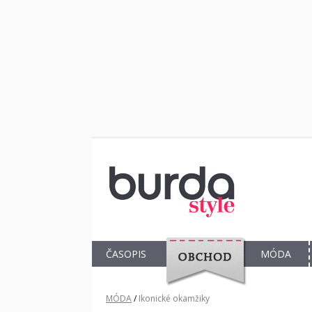
ČASOPIS
MÓDA
OBCHOD
MÓDA
/
Ikonické okamžiky