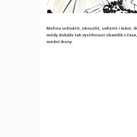
Mohou uchvátit, okouzlit, uvěznit i mást, děl
módy dokáže tak vystihnout okamžik v čase
módní ikony.