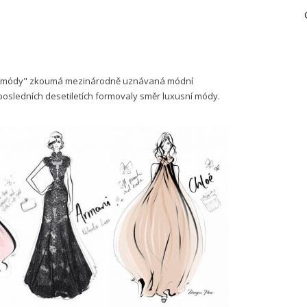
ětě módy" zkoumá mezinárodně uznávaná módní
 posledních desetiletích formovaly směr luxusní módy.