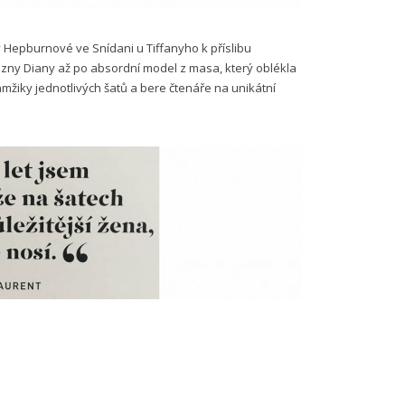
Hepburnové ve Snídani u Tiffanyho k příslibu
zny Diany až po absordní model z masa, který oblékla
žiky jednotlivých šatů a bere čtenáře na unikátní