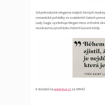
Od jednoduché elegance malých černých Audrey 
romantické pohádky ve svatebních šatech prince
Lady Gaga, vyzdvihuje Megan Hess vrcholné okam
nezávaznou procházku historií luxusní módy.
K dostání na
www.bux.cz
za 399 Kč.