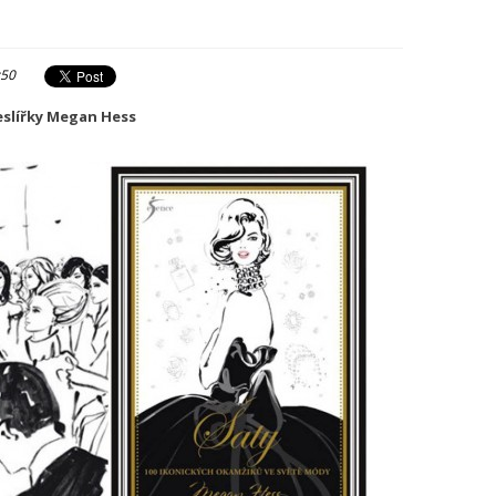
:50
eslířky Megan Hess