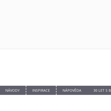
NÁVODY
INSPIRACE
NÁPOVĚDA
30 LET S