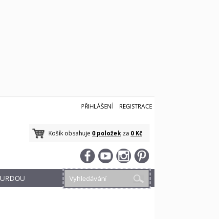
PŘIHLÁŠENÍ
REGISTRACE
Košík obsahuje
0 položek
za
0 Kč
 BURDOU