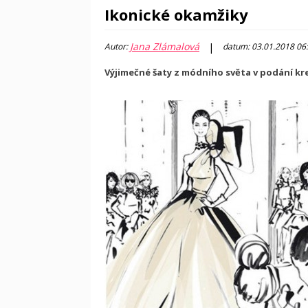
Ikonické okamžiky
Jana Zlámalová
|
Autor:
datum: 03.01.2018 06
Výjimečné šaty z módního světa v podání kr