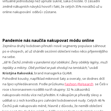
virtuálně jednodušeji než upnuté sukně, saka či košile. O zásadní
změně nákupních návyků hovoří i fakt, že celých 35% nováčků už u
online nakupování oděvů i zůstane.
Pandemie nás naučila nakupovat módu online
Zejména druhý lockdown přinutil i nové segmenty populace sáhnout
po e-shopech, ať už sháněli sezónní oblečení nebo něco příjemnějšího
na sebe.
„68 % Čechů změnilo v pandemii styl oblékání. Ženy oblékly legíny, muži
tepláky a mikiny. Obě pohlaví se pak shodují na teniskách,”
uvádí
Kristýna Rakovská
, brand managerka GLAMI.
Pohodlné kousky, například mikinové šaty a overaly, se dodnes drží
na špici vyhledávanosti. Podle průzkumu
Fashion (Re)search
se Češi v
roce s koronavirem rozdělili na tři skupiny: 32 % zákazníků
nakupovalo módu více než předtím. K nákupům je přivedly slevy a
udělali si z nich koníčka pro zahnání lockdownové nudy. Celých 46 %
Čechů pak nakupovalo méně, hlavně z důvodu, že neměli oblečení