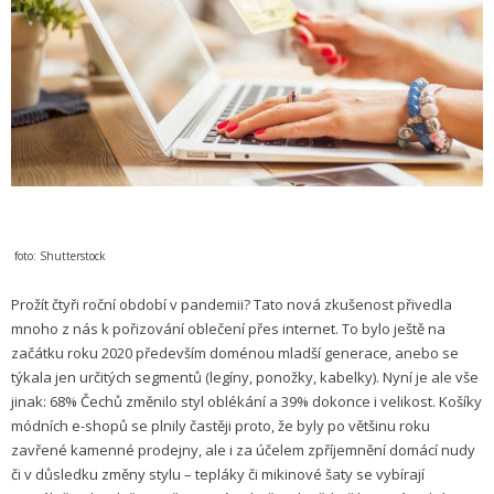
foto: Shutterstock
Prožít čtyři roční období v pandemii? Tato nová zkušenost přivedla
mnoho z nás k pořizování oblečení přes internet. To bylo ještě na
začátku roku 2020 především doménou mladší generace, anebo se
týkala jen určitých segmentů (legíny, ponožky, kabelky). Nyní je ale vše
jinak: 68% Čechů změnilo styl oblékání a 39% dokonce i velikost. Košíky
módních e-shopů se plnily častěji proto, že byly po většinu roku
zavřené kamenné prodejny, ale i za účelem zpříjemnění domácí nudy
či v důsledku změny stylu – tepláky či mikinové šaty se vybírají