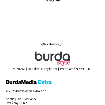
Instagram
@burdastyle_cz
KONTAKT
|
Redakční etický kodex
|
Předplatné
NEWSLETTER
© 2026 BurdaMedia Extra s.r.o.
Apetit
|
Elle
|
Marianne
Svět Ženy
|
Chip