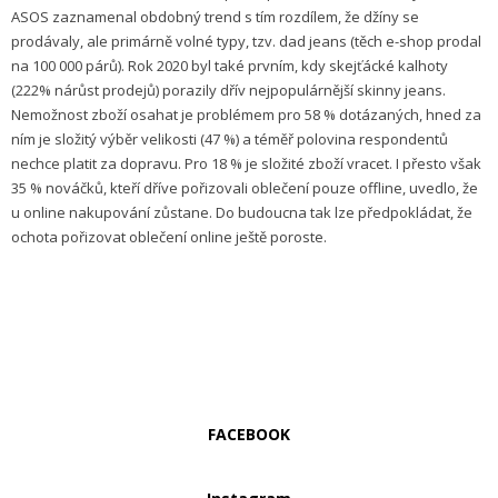
ASOS zaznamenal obdobný trend s tím rozdílem, že džíny se
prodávaly, ale primárně volné typy, tzv. dad jeans (těch e-shop prodal
na 100 000 párů). Rok 2020 byl také prvním, kdy skejťácké kalhoty
(222% nárůst prodejů) porazily dřív nejpopulárnější skinny jeans.
Nemožnost zboží osahat je problémem pro 58 % dotázaných, hned za
ním je složitý výběr velikosti (47 %) a téměř polovina respondentů
nechce platit za dopravu. Pro 18 % je složité zboží vracet. I přesto však
35 % nováčků, kteří dříve pořizovali oblečení pouze offline, uvedlo, že
u online nakupování zůstane. Do budoucna tak lze předpokládat, že
ochota pořizovat oblečení online ještě poroste.
FACEBOOK