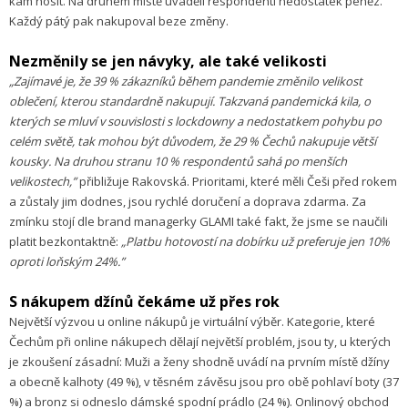
kam nosit. Na druhém místě uváděli respondenti nedostatek peněz.
Každý pátý pak nakupoval beze změny.
Nezměnily se jen návyky, ale také velikosti
„Zajímavé je, že 39 % zákazníků během pandemie změnilo velikost
oblečení, kterou standardně nakupují. Takzvaná pandemická kila, o
kterých se mluví v souvislosti s lockdowny a nedostatkem pohybu po
celém světě, tak mohou být důvodem, že 29 % Čechů nakupuje větší
kousky. Na druhou stranu 10 % respondentů sahá po menších
velikostech,”
přibližuje Rakovská. Prioritami, které měli Češi před rokem
a zůstaly jim dodnes, jsou rychlé doručení a doprava zdarma. Za
zmínku stojí dle brand managerky GLAMI také fakt, že jsme se naučili
platit bezkontaktně:
„Platbu hotovostí na dobírku už preferuje jen 10%
oproti loňským 24%.”
S nákupem džínů čekáme už přes rok
Největší výzvou u online nákupů je virtuální výběr. Kategorie, které
Čechům při online nákupech dělají největší problém, jsou ty, u kterých
je zkoušení zásadní: Muži a ženy shodně uvádí na prvním místě džíny
a obecně kalhoty (49 %), v těsném závěsu jsou pro obě pohlaví boty (37
%) a bronz si odneslo dámské spodní prádlo (24 %). Onlinový obchod