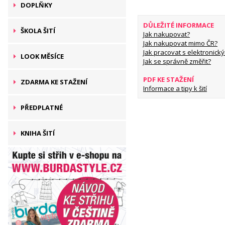
DOPLŇKY
DŮLEŽITÉ INFORMACE
ŠKOLA ŠITÍ
Jak nakupovat?
Jak nakupovat mimo ČR?
Jak pracovat s elektronický
LOOK MĚSÍCE
Jak se správně změřit?
PDF KE STAŽENÍ
ZDARMA KE STAŽENÍ
Informace a tipy k šití
PŘEDPLATNÉ
KNIHA ŠITÍ