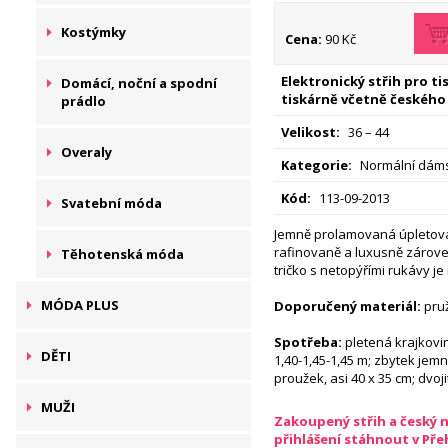
Kostýmky
Cena:
90 Kč
Elektronický střih pro t
Domácí, noční a spodní
tiskárně včetně českého
prádlo
Velikost:
36 – 44
Overaly
Kategorie:
Normální dáms
Kód:
113-09-2013
Svatební móda
Jemně prolamovaná úpletová
rafinovaně a luxusně zárov
Těhotenská móda
tričko s netopýřími rukávy je
MÓDA PLUS
Doporučený materiál:
pruž
Spotřeba:
pletená krajkovin
DĚTI
1,40-1,45-1,45 m; zbytek jemn
proužek, asi 40 x 35 cm; dvoji
MUŽI
Zakoupený střih a český 
přihlášení stáhnout v Př