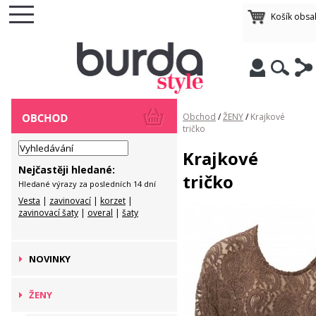
Košík obsa
Obchod
/
ŽENY
/
Krajkové
tričko
Krajkové
Nejčastěji hledané:
tričko
Hledané výrazy za posledních 14 dní
Vesta
|
zavinovací
|
korzet
|
zavinovací šaty
|
overal
|
šaty
NOVINKY
ŽENY