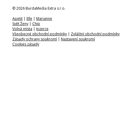
© 2026 BurdaMedia Extra s.r.o.
Apetit
|
Elle
|
Marianne
Svět Ženy
|
Chip
Volná místa
|
Inzerce
Všeobecné obchodní podmínky
|
Zvláštní obchodní podmínky
Zásady ochrany soukromí
|
Nastavení soukromí
Cookies zásady